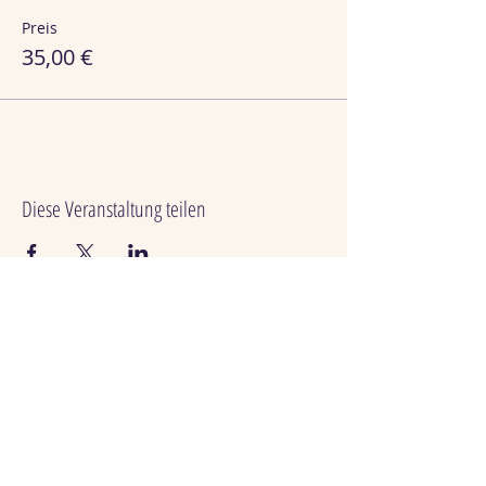
Preis
35,00 €
Diese Veranstaltung teilen
SEN Lüneburg
Heiligengeiststraße 42, 21335 Lüneburg
www.sen-lueneburg.de
sen.lueneburg@gmail.com
Tel.:
041 318 845 194