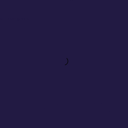
nd, unvergesslich.
Geträn