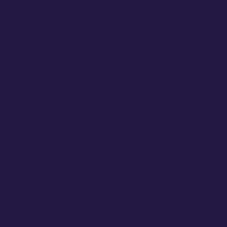
Lüneburg
 einer sorgfältig zusammengestellten Auswahl an Klassikern, die b
, knusprig oder herzhaft – hier ist für jeden Geschmack etwas dab
🍗 Sen 