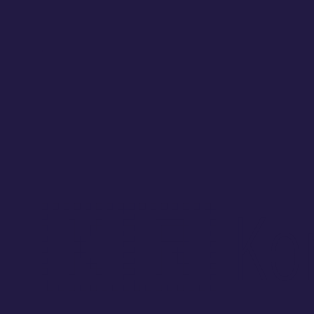
🇰🇷 Ko