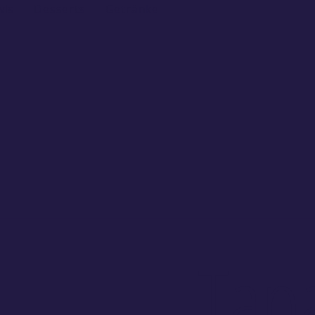
wls
Desserts
Getränke
Tap