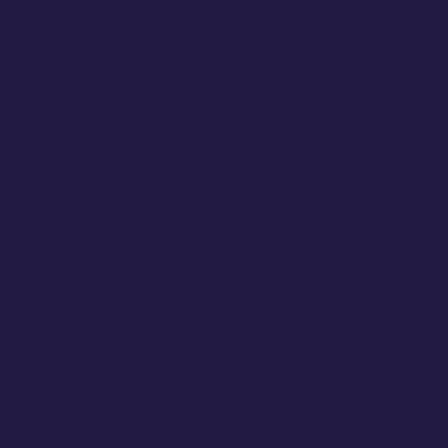
ei Sen
ei!
Chicken