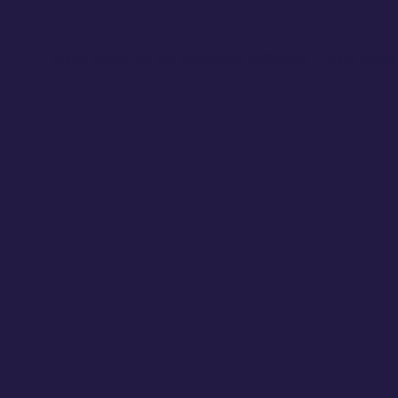
Süßer Abschluss mit asiatischer Raffinesse – leicht, dufte